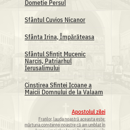
Dometie Persul
Sfântul Cuvios Nicanor
Sfânta Irina, Împărăteasa
Sfântul Sfinţit Mucenic
Narcis, Patriarhul
Ierusalimului
Cinstirea Sfintei Icoane a
Maicii Domnului de la Valaam
Apostolul zilei
Fraților, lauda noastră aceasta este:
mărturia conștiinței noastre că am umblat în