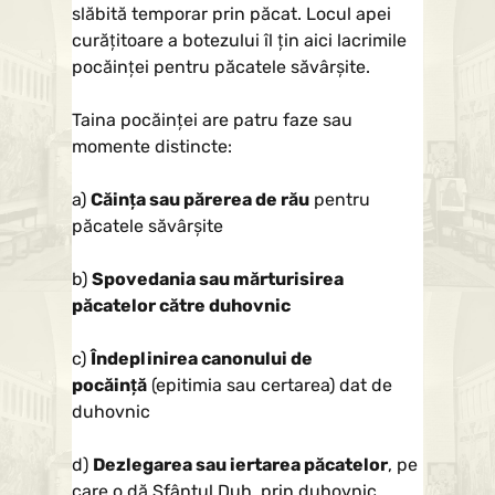
slăbită temporar prin păcat. Locul apei
curăţitoare a botezului îl ţin aici lacrimile
pocăinţei pentru păcatele săvârşite.
Taina pocăinţei are patru faze sau
momente distincte:
a)
Căinţa sau părerea de rău
pentru
păcatele săvârşite
b)
Spovedania sau mărturisirea
păcatelor către duhovnic
c)
Îndeplinirea canonului de
pocăinţă
(epitimia sau certarea) dat de
duhovnic
d)
Dezlegarea sau iertarea păcatelor
, pe
care o dă Sfântul Duh, prin duhovnic.