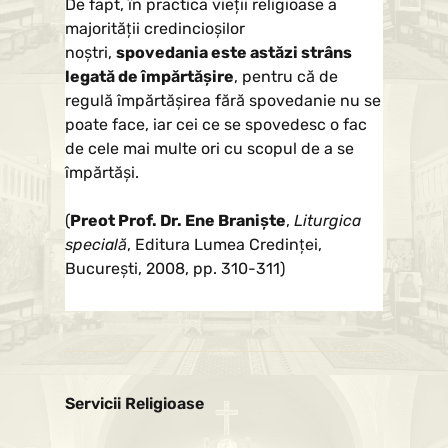
De fapt, în practica vieţii religioase a
majorităţii credincioşilor
noştri,
spovedania este astăzi strâns
legată de împărtăşire
, pentru că de
regulă împărtăşirea fără spovedanie nu se
poate face, iar cei ce se spovedesc o fac
de cele mai multe ori cu scopul de a se
împărtăşi.
(
Preot Prof. Dr. Ene Braniște
,
Liturgica
specială
, Editura Lumea Credinței,
București, 2008, pp. 310-311)
Servicii Religioase