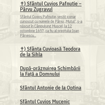
✝) Sfântul Cuvios Pafnutie –
Pârvu Zugravul
Sfântul Cuvios Pafnutie, vestit iconar
cunoscut cu numele de Pârvu „Mutul”, s-a
născut în Câmpulung Muscel, la 12
octombrie 1657, ca fiu al preotului Ioan
Pârvescu...
✝) Sfânta Cuvioasă Teodora
de la Sihla
După-prăznuirea Schimbării
la Față a Domnului
Sfântul Antonie de la Optina
Sfântul Cuvios Mucenic