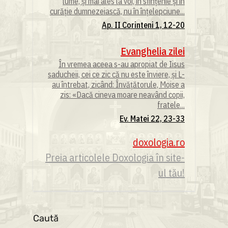
lume, și mai ales la voi, în sfințenie și în
curăție dumnezeiască, nu în înțelepciune...
Ap. II Corinteni 1, 12-20
Evanghelia zilei
În vremea aceea s-au apropiat de Iisus
saducheii, cei ce zic că nu este înviere, și L-
au întrebat, zicând: Învățătorule, Moise a
zis: «Dacă cineva moare neavând copii,
fratele...
Ev. Matei 22, 23-33
doxologia.ro
Preia articolele Doxologia în site-
ul tău!
Caută