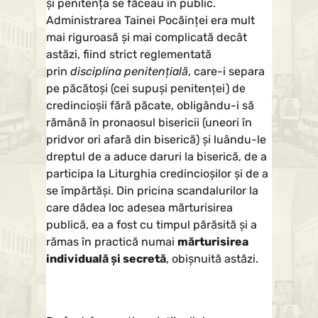
şi penitenţa se făceau în public.
Administrarea Tainei Pocăinţei era mult
mai riguroasă şi mai complicată decât
astăzi, fiind strict reglementată
prin
disciplina penitenţială
, care-i separa
pe păcătoşi (cei supuşi penitenţei) de
credincioşii fără păcate, obligându-i să
rămână în pronaosul bisericii (uneori în
pridvor ori afară din biserică) şi luându-le
dreptul de a aduce daruri la biserică, de a
participa la Liturghia credincioşilor şi de a
se împărtăşi. Din pricina scandalurilor la
care dădea loc adesea mărturisirea
publică, ea a fost cu timpul părăsită şi a
rămas în practică numai
mărturisirea
individuală şi secretă
, obişnuită astăzi.