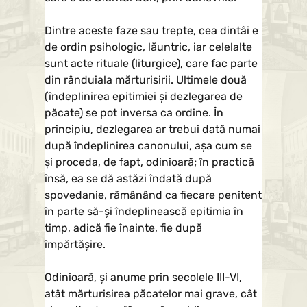
Dintre aceste faze sau trepte, cea dintâi e
de ordin psihologic, lăuntric, iar celelalte
sunt acte rituale (liturgice), care fac parte
din rânduiala mărturisirii. Ultimele două
(îndeplinirea epitimiei şi dezlegarea de
păcate) se pot inversa ca ordine. În
principiu, dezlegarea ar trebui dată numai
după îndeplinirea canonului, aşa cum se
şi proceda, de fapt, odinioară; în practică
însă, ea se dă astăzi îndată după
spovedanie, rămânând ca fiecare penitent
în parte să-şi îndeplinească epitimia în
timp, adică fie înainte, fie după
împărtăşire.
Odinioară, şi anume prin secolele III-VI,
atât mărturisirea păcatelor mai grave, cât