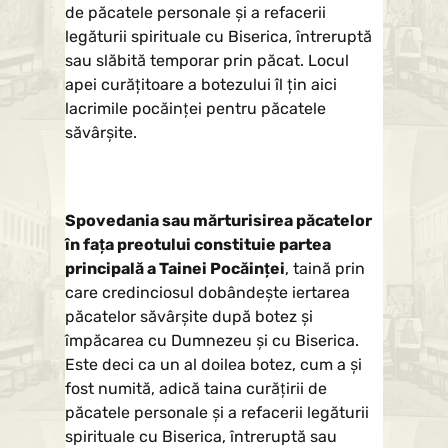
de păcatele personale şi a refacerii
legăturii spirituale cu Biserica, întreruptă
sau slăbită temporar prin păcat. Locul
apei curăţitoare a botezului îl ţin aici
lacrimile pocăinţei pentru păcatele
săvârşite.
Spovedania sau mărturisirea păcatelor
în fața preotului constituie partea
principală a Tainei Pocăinţei
, taină prin
care credinciosul dobândeşte iertarea
păcatelor săvârşite după botez şi
împăcarea cu Dumnezeu şi cu Biserica.
Este deci ca un al doilea botez, cum a şi
fost numită, adică taina curăţirii de
păcatele personale şi a refacerii legăturii
spirituale cu Biserica, întreruptă sau