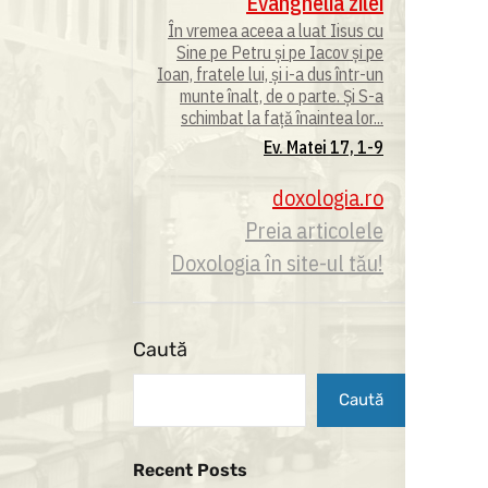
Evanghelia zilei
În vremea aceea a luat Iisus cu
Sine pe Petru și pe Iacov și pe
Ioan, fratele lui, și i-a dus într-un
munte înalt, de o parte. Și S-a
schimbat la față înaintea lor...
Ev. Matei 17, 1-9
doxologia.ro
Preia articolele
Doxologia în site-ul tău!
Caută
Caută
Recent Posts