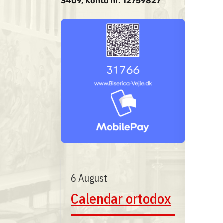
3409, Konto nr. 12759827
6 August
Calendar ortodox