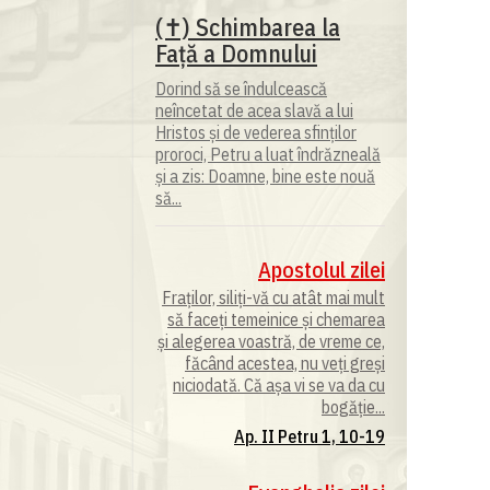
(✝) Schimbarea la
Față a Domnului
Dorind să se îndulcească
neîncetat de acea slavă a lui
Hristos și de vederea sfinților
proroci, Petru a luat îndrăzneală
și a zis: Doamne, bine este nouă
să...
Apostolul zilei
Fraților, siliți-vă cu atât mai mult
să faceți temeinice și chemarea
și alegerea voastră, de vreme ce,
făcând acestea, nu veți greși
niciodată. Că așa vi se va da cu
bogăție...
Ap. II Petru 1, 10-19