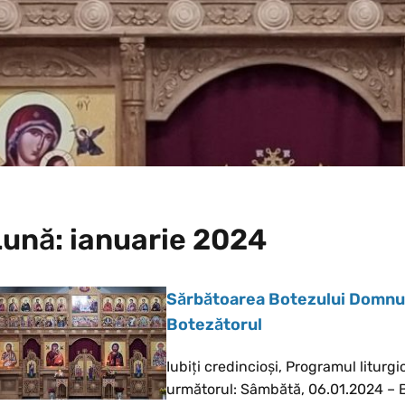
Lună:
ianuarie 2024
Sărbătoarea Botezului Domnulu
Botezătorul
Iubiți credincioși, Programul liturgi
următorul: Sâmbătă, 06.01.2024 – 