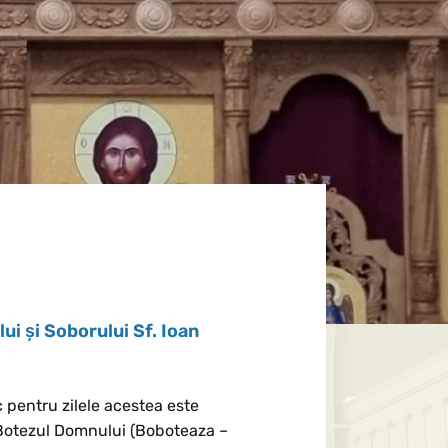
i și Soborului Sf. Ioan
c pentru zilele acestea este
Botezul Domnului (Boboteaza –