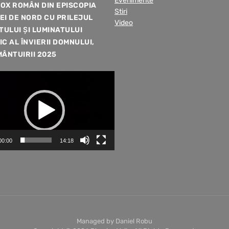
Evenimente
OX ROMÂN DIN EPISCOPIA
Stiri
EI DE NORD CU PRILEJUL
Video
TULUI ȘI LUMINATULUI
C AL ÎNVIERII DOMNULUI,
ÂNTUIRII 2025
00:00
14:18
Managed by Daniel Robu