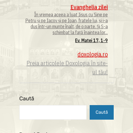
Evanghelia zilei
În vremea aceea a luat Iisus cu Sine pe
Petru și pe Iacov și pe Ioan, fratele lui, și i-a
dus într-un munte înalt, de o parte. Și S-a
schimbat la față înaintea lor...
Ev. Matei 17, 1-9
doxologia.ro
Preia articolele Doxologia în site-
ul tău!
Caută
Caută