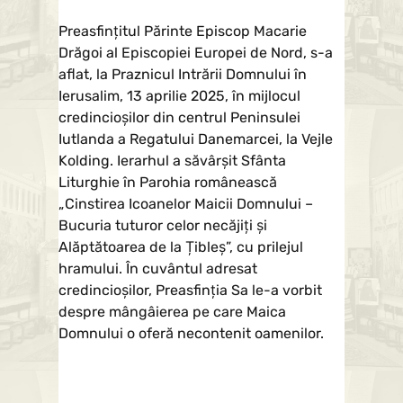
Preasfințitul Părinte Episcop Macarie
Drăgoi al Episcopiei Europei de Nord, s-a
aflat, la Praznicul Intrării Domnului în
Ierusalim, 13 aprilie 2025, în mijlocul
credincioșilor din centrul Peninsulei
Iutlanda a Regatului Danemarcei, la Vejle
Kolding. Ierarhul a săvârșit Sfânta
Liturghie în Parohia românească
„Cinstirea Icoanelor Maicii Domnului –
Bucuria tuturor celor necăjiți și
Alăptătoarea de la Țibleș”, cu prilejul
hramului. În cuvântul adresat
credincioșilor, Preasfinția Sa le-a vorbit
despre mângâierea pe care Maica
Domnului o oferă necontenit oamenilor.